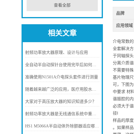
查看全部
品牌
应用领域
相关文章
介电常数的
全套解决方
射频功率放大器原理、设计与应用
于同轴探头
分离介质谐
全自动半自动探针台使用完毕后如何进行储存？
不需要特殊
准确使用N1501A介电探头套件进行测量
基片物理尺
可，下图为
随着越来越广泛的应用，医疗用胶水粘接机给医疗行业带来的利益也越来越多
中要求 材
谐振腔的内
大家对于高压放大器的知识知道多少？
必须大于谐
径I
射频功率放大器是无线通信系统中重要的组件
样品的厚度
HS1 M5066A半自动体外除颤器适应哪些患者呢？一起来看看吧
。如果样品