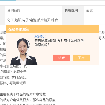
其他品牌
价格区间
面议
化工,地矿,电子/电池,航空航天,综合
测量对于各种工业的应用是非常重要的。安捷伦可以提供用于材料介电特
欢迎您！
案，包括测试仪表、夹具及测量分析软件。其中测试仪表的频率范围可达50
来自局域网的朋友！有什么可以帮
、同轴/波导传输线和平行极板的多种测试夹具，适用于多种材料。
助您的吗？
振腔法是无损方法，
的样本制备，只要材料
寸满足谐振腔要求即
小可测区域图。 其
料的厚度h 必须小于
部气隙 ,材料直径L
振腔小可测区域直
主要取决于样品的相对介电常数
的相对介电常数很大，那么样品的厚度