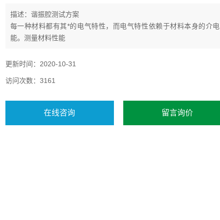
描述：谐振腔测试方案
每一种材料都有其*的电气特性，而电气特性依赖于材料本身的介电
能。测量材料性能
可以为科学家和工程师提供有价值的信息，用来设计或监测制造工艺
进而控制产品的质量。介电材料
更新时间：2020-10-31
的测量可以对许多电子信息的应用提供关键的设计参数。例如，电缆
访问次数：3161
损耗，基板的阻抗等等。在工业
设计上，材料特性也可以应用在微波食品，橡胶，塑料和以及陶瓷
等。
在线咨询
留言询价
介电常数的测量对于各种工业的应用是非常重要