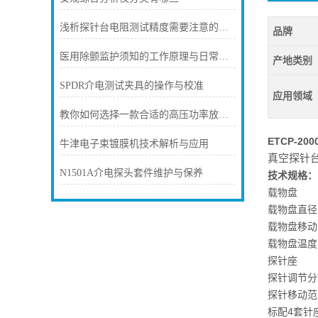
浅析探针台电阻测试精度需要注意的几大要素
品牌
医用除颤监护须知的工作原理与日常维护保养
产地类别
SPDR介电测试夹具的操作与校准
应用领域
教你如何选择一款合适的高压功率放大器
ETCP-2
牛津电子束镀膜机技术解析与应用
真空探针台
N1501A介电探头套件维护与保养
技术规格：
载物盘
载物盘直径：1
载物盘移动范
载物盘温度：8
探针座
探针调节分辨
探针移动范围：
标配4套针