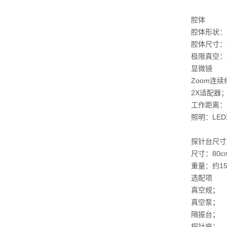
腔体
腔体形状：
腔体尺寸：37
极限真空：8 x
显微镜
Zoom连续
2X适配器
工作距离：9
照明：LE
探针台尺寸
尺寸：80cm(
重量：约15
选配项
真空规；
真空泵；
隔振台；
探针座；