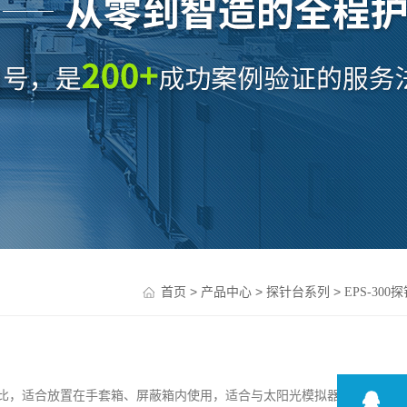
>
>
>
首页
产品中心
探针台系列
EPS-300
比，适合放置在手套箱、屏蔽箱内使用，适合与太阳光模拟器或其他仪器