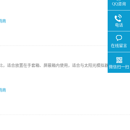
QQ咨询
销商
电话
在线留言
性价比，适合放置在手套箱、屏蔽箱内使用，适合与太阳光模拟器或其他仪器
微信扫一扫
销商