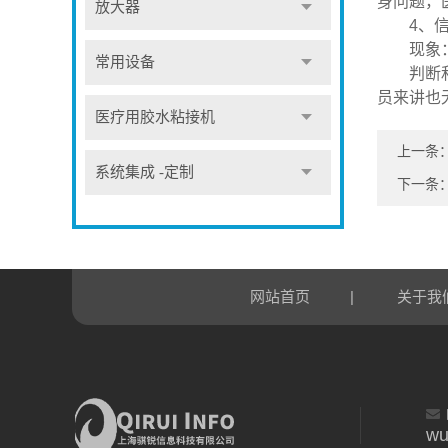
身问题，
放大器
4、信号处
现象：在
常用设备
判断和维
员来讲也
医疗用胶水粘接机
上一条
系统集成 -定制
下一条
|
网站首页
关于我
wu