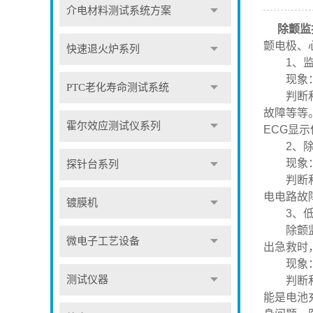
介电材料测试系统方案
除颤监护
颤电极、
快速退火炉系列
1、监
现象：除
PTC老化寿命测试系统
判断和维
故障等等
霍尔效应测试仪系列
ECG显
2、除
现象：监
探针台系列
判断和维
电电路故
镀膜机
3、低压电
除颤监护
微电子工艺设备
出急救时
现象：开
测试仪器
判断和维
能是电池