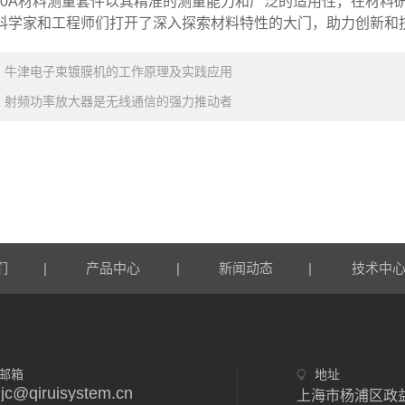
0A材料测量套件以其精准的测量能力和广泛的适用性，在材料
科学家和工程师们打开了深入探索材料特性的大门，助力创新和
：
牛津电子束镀膜机的工作原理及实践应用
：
射频功率放大器是无线通信的强力推动者
|
|
|
们
产品中心
新闻动态
技术中
邮箱
地址
jc@qiruisystem.cn
上海市杨浦区政益