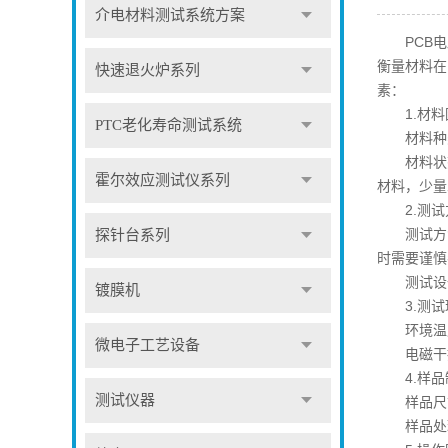
介电材料测试系统方案
PCB电路
衡量材料在
快速退火炉系列
素：
1.材料
PTC老化寿命测试系统
材料种类：
材料状态：
霍尔效应测试仪系列
材料，少量
2.测试
测试方法
探针台系列
时需要谨慎
测试设备
镀膜机
3.测试
环境温度
微电子工艺设备
电磁干扰
4.样品
测试仪器
样品尺寸
样品处理