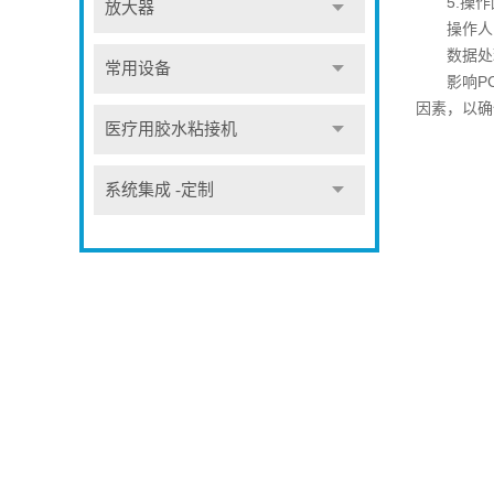
5.操作
放大器
操作人员
数据处理
常用设备
影响PCB
因素，以确
医疗用胶水粘接机
系统集成 -定制