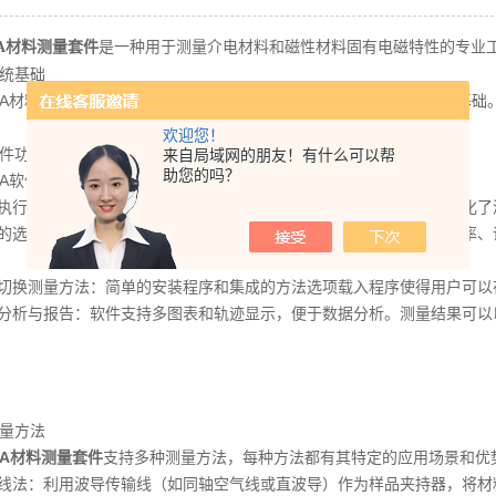
是一种用于测量介电材料和磁性材料固有电磁特性的专业
00A材料测量套件
统基础
A材料测量套件整个系统以Keysight（是德科技）通用网络分析仪为
欢迎您！
件功能
来自局域网的朋友！有什么可以帮
助您的吗？
A软件是测量套件的核心部分，具有以下主要功能：
执行测量：软件能够自动执行复杂的介电常数和磁导率测量，大大简化了
选件配置：提供了多种测量方法，如传输线和自由空间、拱形反射率、谐
换测量方法：简单的安装程序和集成的方法选项载入程序使得用户可以
析与报告：软件支持多图表和轨迹显示，便于数据分析。测量结果可以
量方法
00A材料测量套件
支持多种测量方法，每种方法都有其特定的应用场景和优
法：利用波导传输线（如同轴空气线或直波导）作为样品夹持器，将材