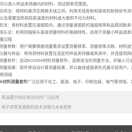
可以放入样品夹持器内的材料，测试频率范围宽。
间法：将材料悬浮在两根天线之间，利用天线发射和接收的射频信号进
以及需要加热到较高温度的材料或大面积不均匀材料。
法：将材料放置在谐振腔内，通过测量谐振腔的谐振频率和品质因数来
探头法：利用同轴探头直接测量材料的电磁特性，适用于测量小样品或表
量过程
量参数：用户需要根据测量需求设置测量频率、测量频率点数、材料放
器与样品：将待测材料放置在选定的样品夹持器或夹具中，并连接到网
量软件：启动N1500A材料测量软件，选择适当的测量方法，并输入已
量结果：软件将自动计算测量结果，并以曲线或报表形式展示给用户。
用领域
00A材料测量套件
广泛应用于化工、能源、电子、印刷包装、电气等领域，
：
高温霍尔效应测试仪的广泛应用
：
电子束蒸发镀膜机技术进展与未来趋势