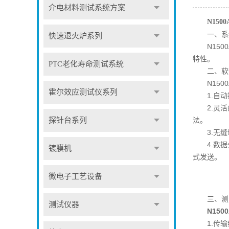
介电材料测试系统方案
N15
一、系
快速退火炉系列
N1500
特性。
PTC老化寿命测试系统
二、软
N1500
霍尔效应测试仪系列
1.自动
2.灵活的
探针台系列
法。
3.无缝切
4.数据分
镀膜机
式发送。
微电子工艺设备
三、测
测试仪器
N15
1.传输线