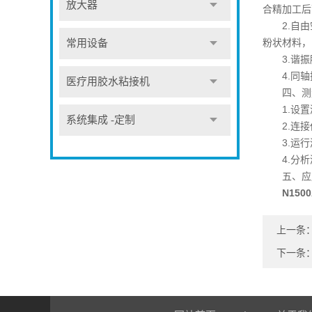
放大器
合精加工后
2.自由空
粉状材料，
常用设备
3.谐振腔
4.同轴
医疗用胶水粘接机
四、测
1.设置测
系统集成 -定制
2.连接仪
3.运行测
4.分析测
五、应
N15
上一条
下一条