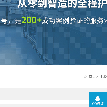
> 技术
首页
2025-09-1
QQ咨询