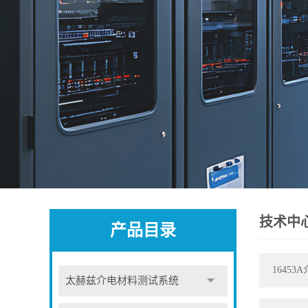
技术中
产品目录
1645
太赫兹介电材料测试系统