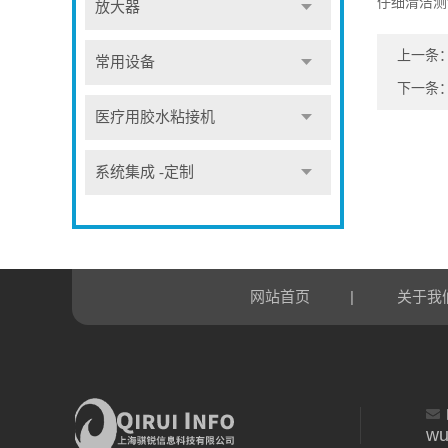
仔细清洁测
放大器
上一条
常用设备
下一条
医疗用胶水粘接机
系统集成 -定制
|
网站首页
关于我
wu