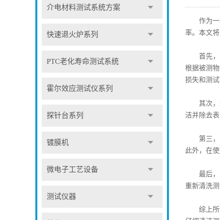
介电材料测试系统方案
作为一种
率。本文将
快速退火炉系列
首先，正
PTC老化寿命测试系统
根据被测物
损失和测试
霍尔效应测试仪系列
其次，进
洁并除去表
探针台系列
第三，需
镀膜机
此外，在使
微电子工艺设备
最后，为
重新清洗测
测试仪器
综上所